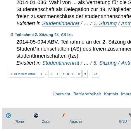
2014-01-036: Wahl von ... als Vertretung für die
Studentenschaft als Delegation zur 49. Mitglie
freien zusammenschluss der studentInnenschafte
Existiert in
Studentinnenrat
/
…
/
1. Sitzung
/
Ant
Teilnahme 2. Sitzung 48. AS fzs
2014-05-094 ABV: Teilnahme an der 2. Sitzung 
Student*innenschaften (AS) des freien zusamme
studentInnenschaften (fzs)
Existiert in
Studentinnenrat
/
…
/
5. Sitzung
/
Ant
« 10 frühere Artikel
1
...
3
4
5
6
7
8
9
...
25
Übersicht
Barrierefreiheit
Kontakt
Impr
Plone
Zope
Apache
GNU