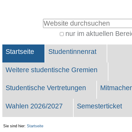
Benutzerspezifische
Werkzeuge
Website durchsuchen
nur im aktuellen Bere
Erweiterte
Sektionen
Suche…
Startseite
Studentinnenrat
Weitere studentische Gremien
Studentische Vertretungen
Mitmachen
Wahlen 2026/2027
Semesterticket
Sie sind hier:
Startseite