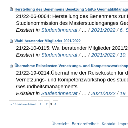
Herstellung des Benehmens Besetzung StuKo Geomatik/Manag
21/22-06-0064: Herstellung des Benehmens zur 
Studienommission des Masterstudienganges G
Existiert in
Studentinnenrat
/
…
/
2021/2022
/
6. 
Wahl beratender Mitglieder 2021/2022
21/22-10-0115: Wal beratender Mitglieder 2021/
Existiert in
Studentinnenrat
/
…
/
2021/2022
/
10.
Übernahme Reisekosten Vernetzungs- und Kompetenzworksho
21/22-19-0214:Übernahme der Reisekosten für 
Vernetzungs- und Kompetenzworkshop des stud
Gesundheitsmanagements
Existiert in
Studentinnenrat
/
…
/
2021/2022
/
19.
« 10 frühere Artikel
1
2
3
4
Übersicht
Barrierefreiheit
Kontakt
Impr