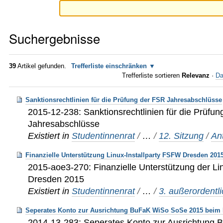
Suchergebnisse
39
Artikel gefunden.
Trefferliste einschränken
Trefferliste sortieren
Relevanz
·
Da
Sanktionsrechtlinien für die Prüfung der FSR Jahresabschlüsse
2015-12-238: Sanktionsrechtlinien für die Prüfu
Jahresabschlüsse
Existiert in
Studentinnenrat
/
…
/
12. Sitzung
/
An
Finanzielle Unterstützung Linux-Installparty FSFW Dresden 201
2015-aoe3-270: Finanzielle Unterstützung der Li
Dresden 2015
Existiert in
Studentinnenrat
/
…
/
3. außerordentl
Seperates Konto zur Ausrichtung BuFaK WiSo SoSe 2015 beim
2014-13-283: Seperates Konto zur Ausrichtung