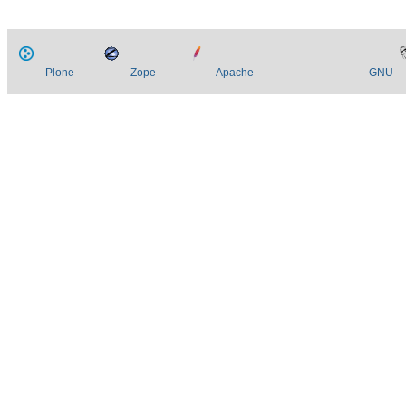
Plone
Zope
Apache
GNU