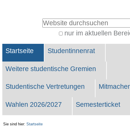
Benutzerspezifische
Werkzeuge
Website durchsuchen
nur im aktuellen Bere
Erweiterte
Sektionen
Suche…
Startseite
Studentinnenrat
Weitere studentische Gremien
Studentische Vertretungen
Mitmachen
Wahlen 2026/2027
Semesterticket
Sie sind hier:
Startseite