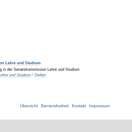
ion Lehre und Studium
tung in der Senatskommission Lehre und Studium
ehre und Studium
/
Stellen
Übersicht
Barrierefreiheit
Kontakt
Impressum