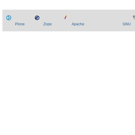
Plone
Zope
Apache
GNU