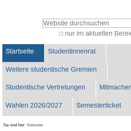
Benutzerspezifische
Werkzeuge
Website durchsuchen
nur im aktuellen Bere
Erweiterte
Sektionen
Suche…
Startseite
Studentinnenrat
Weitere studentische Gremien
Studentische Vertretungen
Mitmachen
Wahlen 2026/2027
Semesterticket
Sie sind hier:
Startseite